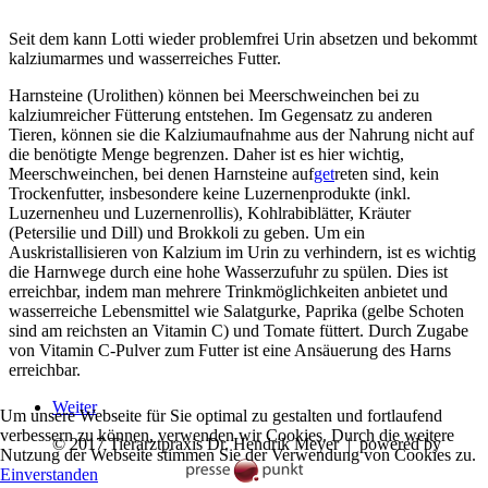
Seit dem kann Lotti wieder problemfrei Urin absetzen und bekommt
kalziumarmes und wasserreiches Futter.
Harnsteine
(Urolithen) können bei Meerschweinchen bei zu
kalziumreicher Fütterung entstehen. Im Gegensatz zu anderen
Tieren, können sie die Kalziumaufnahme aus der Nahrung nicht auf
die benötigte Menge begrenzen. Daher ist es hier wichtig,
Meerschweinchen, bei denen Harnsteine auf
get
reten sind, kein
Trockenfutter, insbesondere keine Luzernenprodukte (inkl.
Luzernenheu und Luzernenrollis), Kohlrabiblätter, Kräuter
(Petersilie und Dill) und Brokkoli zu geben. Um ein
Auskristallisieren von Kalzium im Urin zu verhindern, ist es wichtig
die Harnwege durch eine hohe Wasserzufuhr zu spülen. Dies ist
erreichbar, indem man mehrere Trinkmöglichkeiten anbietet und
wasserreiche Lebensmittel wie Salatgurke, Paprika (gelbe Schoten
sind am reichsten an Vitamin C) und Tomate füttert. Durch Zugabe
von Vitamin C-Pulver zum Futter ist eine Ansäuerung des Harns
erreichbar.
Weiter
Um unsere Webseite für Sie optimal zu gestalten und fortlaufend
verbessern zu können, verwenden wir Cookies. Durch die weitere
© 2017 Tierarztpraxis Dr. Hendrik Meyer | powered by
Nutzung der Webseite stimmen Sie der Verwendung von Cookies zu.
Einverstanden