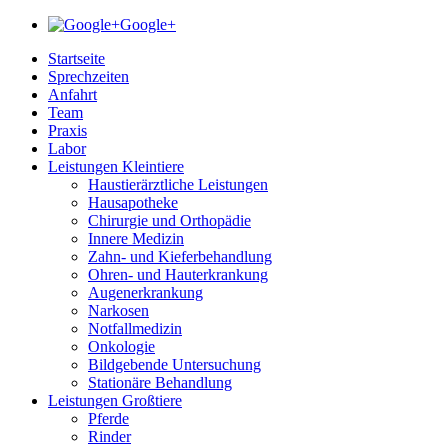
Google+
Startseite
Sprechzeiten
Anfahrt
Team
Praxis
Labor
Leistungen Kleintiere
Haustierärztliche Leistungen
Hausapotheke
Chirurgie und Orthopädie
Innere Medizin
Zahn- und Kieferbehandlung
Ohren- und Hauterkrankung
Augenerkrankung
Narkosen
Notfallmedizin
Onkologie
Bildgebende Untersuchung
Stationäre Behandlung
Leistungen Großtiere
Pferde
Rinder