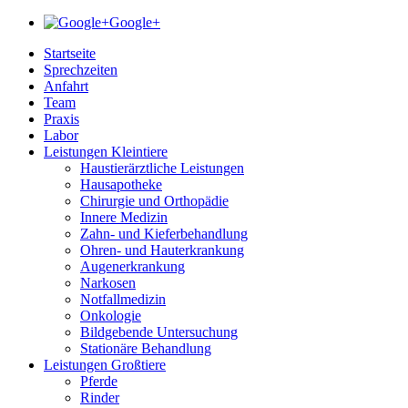
Google+
Startseite
Sprechzeiten
Anfahrt
Team
Praxis
Labor
Leistungen Kleintiere
Haustierärztliche Leistungen
Hausapotheke
Chirurgie und Orthopädie
Innere Medizin
Zahn- und Kieferbehandlung
Ohren- und Hauterkrankung
Augenerkrankung
Narkosen
Notfallmedizin
Onkologie
Bildgebende Untersuchung
Stationäre Behandlung
Leistungen Großtiere
Pferde
Rinder