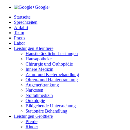
Google+
Startseite
Sprechzeiten
Anfahrt
Team
Praxis
Labor
Leistungen Kleintiere
Haustierärztliche Leistungen
Hausapotheke
Chirurgie und Orthopädie
Innere Medizin
Zahn- und Kieferbehandlung
Ohren- und Hauterkrankung
Augenerkrankung
Narkosen
Notfallmedizin
Onkologie
Bildgebende Untersuchung
Stationäre Behandlung
Leistungen Großtiere
Pferde
Rinder