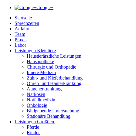
Google+
Startseite
Sprechzeiten
Anfahrt
Team
Praxis
Labor
Leistungen Kleintiere
Haustierärztliche Leistungen
Hausapotheke
Chirurgie und Orthopädie
Innere Medizin
Zahn- und Kieferbehandlung
Ohren- und Hauterkrankung
Augenerkrankung
Narkosen
Notfallmedizin
Onkologie
Bildgebende Untersuchung
Stationäre Behandlung
Leistungen Großtiere
Pferde
Rinder