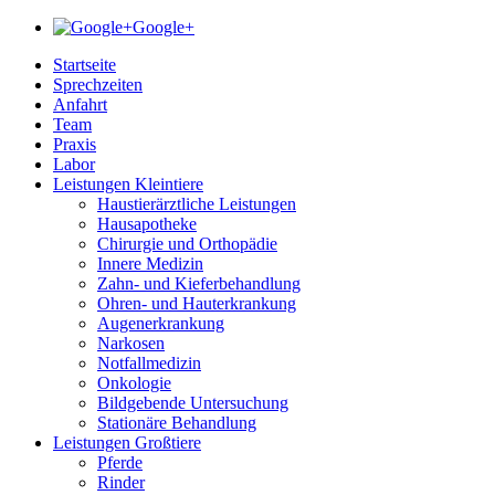
Google+
Startseite
Sprechzeiten
Anfahrt
Team
Praxis
Labor
Leistungen Kleintiere
Haustierärztliche Leistungen
Hausapotheke
Chirurgie und Orthopädie
Innere Medizin
Zahn- und Kieferbehandlung
Ohren- und Hauterkrankung
Augenerkrankung
Narkosen
Notfallmedizin
Onkologie
Bildgebende Untersuchung
Stationäre Behandlung
Leistungen Großtiere
Pferde
Rinder