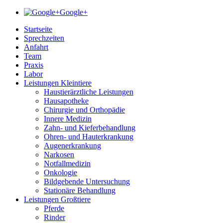
Google+
Startseite
Sprechzeiten
Anfahrt
Team
Praxis
Labor
Leistungen Kleintiere
Haustierärztliche Leistungen
Hausapotheke
Chirurgie und Orthopädie
Innere Medizin
Zahn- und Kieferbehandlung
Ohren- und Hauterkrankung
Augenerkrankung
Narkosen
Notfallmedizin
Onkologie
Bildgebende Untersuchung
Stationäre Behandlung
Leistungen Großtiere
Pferde
Rinder