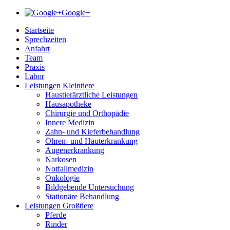
Google+
Startseite
Sprechzeiten
Anfahrt
Team
Praxis
Labor
Leistungen Kleintiere
Haustierärztliche Leistungen
Hausapotheke
Chirurgie und Orthopädie
Innere Medizin
Zahn- und Kieferbehandlung
Ohren- und Hauterkrankung
Augenerkrankung
Narkosen
Notfallmedizin
Onkologie
Bildgebende Untersuchung
Stationäre Behandlung
Leistungen Großtiere
Pferde
Rinder