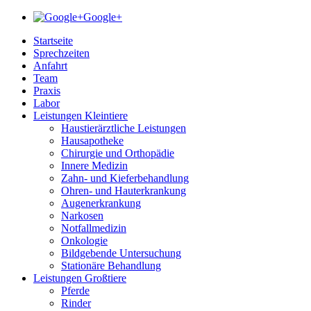
Google+
Startseite
Sprechzeiten
Anfahrt
Team
Praxis
Labor
Leistungen Kleintiere
Haustierärztliche Leistungen
Hausapotheke
Chirurgie und Orthopädie
Innere Medizin
Zahn- und Kieferbehandlung
Ohren- und Hauterkrankung
Augenerkrankung
Narkosen
Notfallmedizin
Onkologie
Bildgebende Untersuchung
Stationäre Behandlung
Leistungen Großtiere
Pferde
Rinder