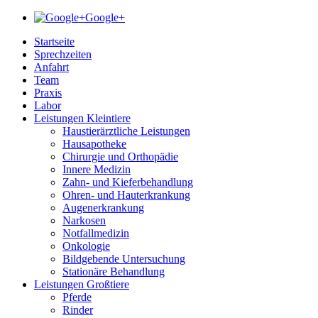
Google+
Startseite
Sprechzeiten
Anfahrt
Team
Praxis
Labor
Leistungen Kleintiere
Haustierärztliche Leistungen
Hausapotheke
Chirurgie und Orthopädie
Innere Medizin
Zahn- und Kieferbehandlung
Ohren- und Hauterkrankung
Augenerkrankung
Narkosen
Notfallmedizin
Onkologie
Bildgebende Untersuchung
Stationäre Behandlung
Leistungen Großtiere
Pferde
Rinder