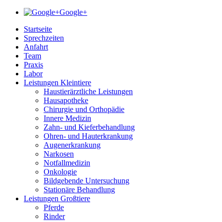
Google+
Startseite
Sprechzeiten
Anfahrt
Team
Praxis
Labor
Leistungen Kleintiere
Haustierärztliche Leistungen
Hausapotheke
Chirurgie und Orthopädie
Innere Medizin
Zahn- und Kieferbehandlung
Ohren- und Hauterkrankung
Augenerkrankung
Narkosen
Notfallmedizin
Onkologie
Bildgebende Untersuchung
Stationäre Behandlung
Leistungen Großtiere
Pferde
Rinder